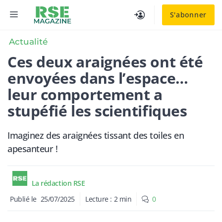
Aller
MENU
S'abonner
au
contenu
Actualité
Ces deux araignées ont été
envoyées dans l’espace…
leur comportement a
stupéfié les scientifiques
Imaginez des araignées tissant des toiles en
apesanteur !
La rédaction RSE
Publié le
25/07/2025
Lecture :
2
min
0