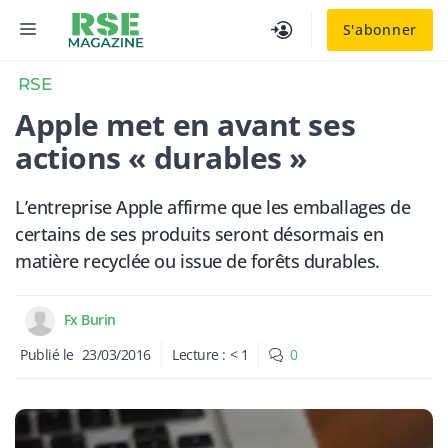
Aller
MENU
S'abonner
au
contenu
RSE
Apple met en avant ses
actions « durables »
L’entreprise Apple affirme que les emballages de
certains de ses produits seront désormais en
matière recyclée ou issue de forêts durables.
Fx Burin
Publié le
23/03/2016
Lecture :
< 1
0