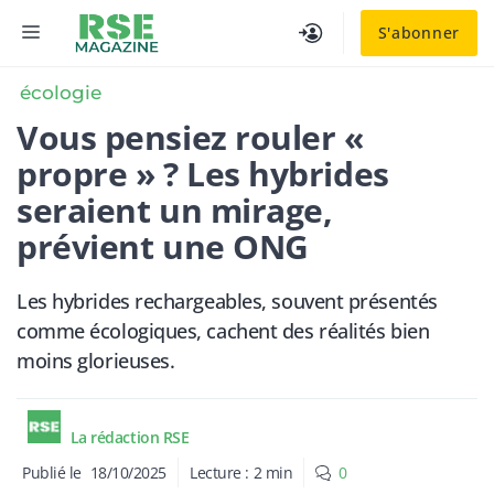
Aller
MENU
S'abonner
au
contenu
écologie
Vous pensiez rouler «
propre » ? Les hybrides
seraient un mirage,
prévient une ONG
Les hybrides rechargeables, souvent présentés
comme écologiques, cachent des réalités bien
moins glorieuses.
La rédaction RSE
Publié le
18/10/2025
Lecture :
2
min
0