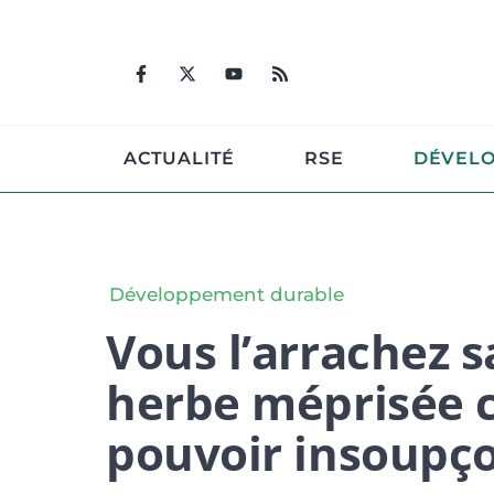
Aller
au
contenu
ACTUALITÉ
RSE
DÉVEL
Développement durable
Vous l’arrachez s
herbe méprisée c
pouvoir insoupç