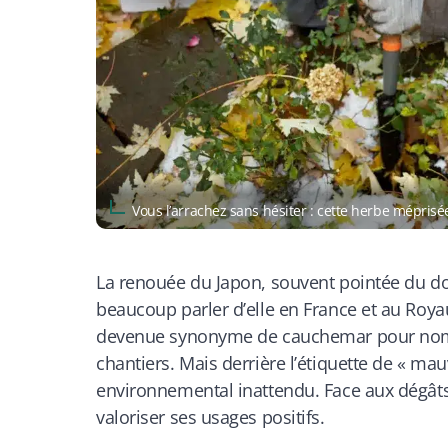
Vous l’arrachez sans hésiter : cette herbe mépri
La
renouée du Japon
, souvent pointée du 
beaucoup parler d’elle en France et au Roy
devenue synonyme de cauchemar pour nombr
chantiers. Mais derrière l’étiquette de « ma
environnemental inattendu. Face aux dégâts q
valoriser ses usages positifs.