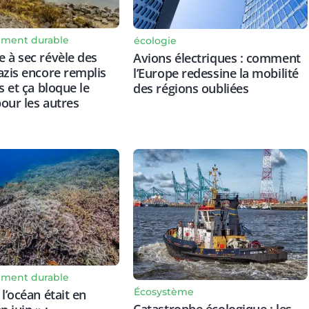
ment durable
écologie
 à sec révèle des
Avions électriques : comment
azis encore remplis
l’Europe redessine la mobilité
s et ça bloque le
des régions oubliées
our les autres
ment durable
Écosystème
l’océan était en
Catastrophe écologique : les