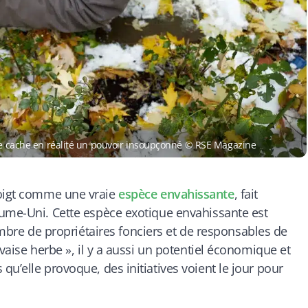
sée cache en réalité un pouvoir insoupçonné © RSE Magazine
doigt comme une vraie
espèce envahissante
, fait
aume-Uni. Cette espèce exotique envahissante est
e de propriétaires fonciers et de responsables de
uvaise herbe », il y a aussi un potentiel économique et
u’elle provoque, des initiatives voient le jour pour