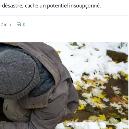
désastre, cache un potentiel insoupçonné.
:
2
min
0