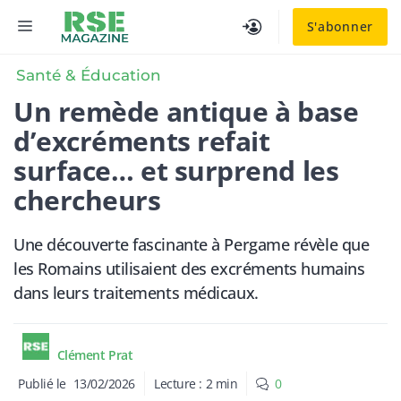
Aller
MENU
S'abonner
au
contenu
Santé & Éducation
Un remède antique à base
d’excréments refait
surface… et surprend les
chercheurs
Une découverte fascinante à Pergame révèle que
les Romains utilisaient des excréments humains
dans leurs traitements médicaux.
Clément Prat
Publié le
13/02/2026
Lecture :
2
min
0