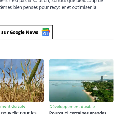
ment n’est pas la solution, surtout que beaucoup de
ystèmes bien pensés pour recycler et optimiser la
s sur Google News
ment durable
Développement durable
nouvelle pour les
Pourquoi certaines grandes