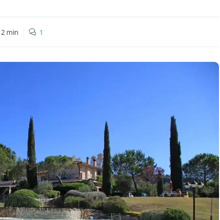
:
2
min
1