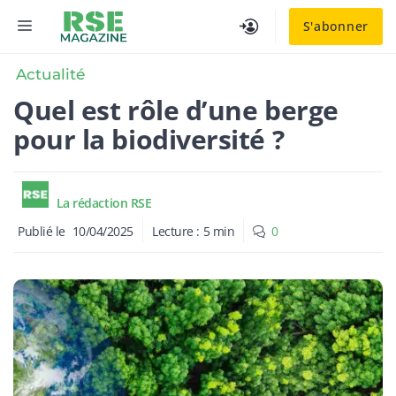
Aller
MENU
S'abonner
au
contenu
Actualité
Quel est rôle d’une berge
pour la biodiversité ?
La rédaction RSE
Publié le
10/04/2025
Lecture :
5
min
0