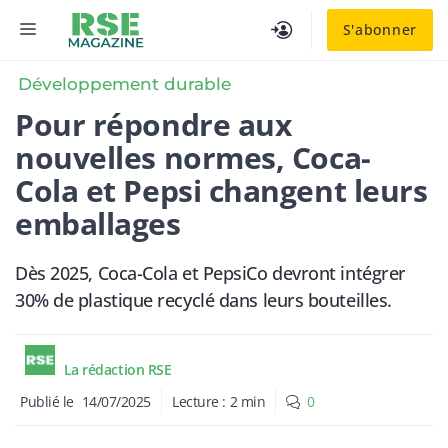
Aller
MENU
S'abonner
au
contenu
Développement durable
Pour répondre aux
nouvelles normes, Coca-
Cola et Pepsi changent leurs
emballages
Dès 2025, Coca-Cola et PepsiCo devront intégrer
30% de plastique recyclé dans leurs bouteilles.
La rédaction RSE
Publié le
14/07/2025
Lecture :
2
min
0