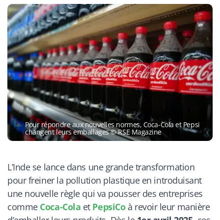
Pour répondre aux nouvelles normes, Coca-Cola et Pepsi
changent leurs emballages © RSE Magazine
L’Inde se lance dans une grande transformation
pour freiner la pollution plastique en introduisant
une nouvelle règle qui va pousser des entreprises
comme
Coca-Cola
et
PepsiCo
à revoir leur manière
d’emballer leurs produits. Dès le
1er avril 2025
, ces