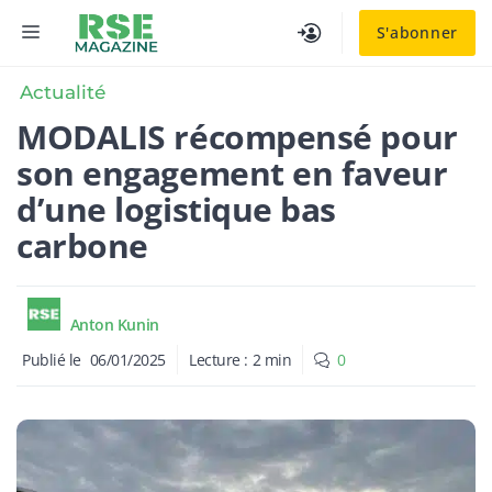
Aller
MENU
S'abonner
au
contenu
Actualité
MODALIS récompensé pour
son engagement en faveur
d’une logistique bas
carbone
Anton Kunin
Publié le
06/01/2025
Lecture :
2
min
0