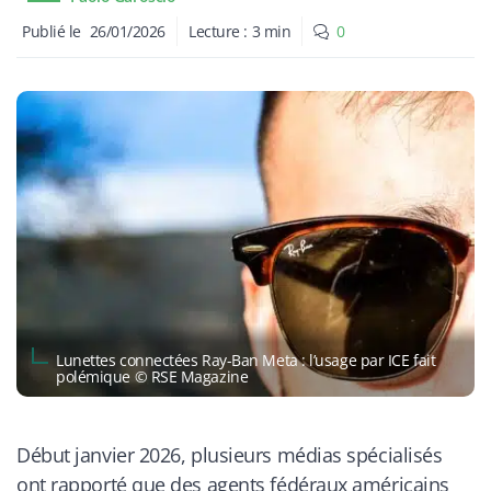
Publié le
26/01/2026
Lecture :
3
min
0
Lunettes connectées Ray-Ban Meta : l’usage par ICE fait
polémique © RSE Magazine
Début janvier 2026, plusieurs médias spécialisés
ont rapporté que des agents fédéraux américains