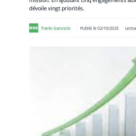
mission. En ajoutant cinq engagements aux
dévoile vingt priorités.
Paolo Garoscio
Publié le
02/10/2025
Lectu