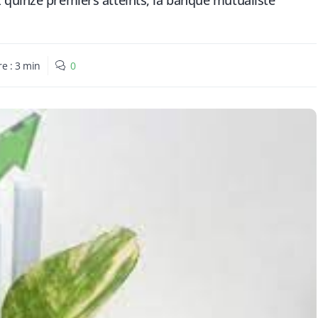
 quinze premiers atteints, la banque mutualiste
re :
3
min
0