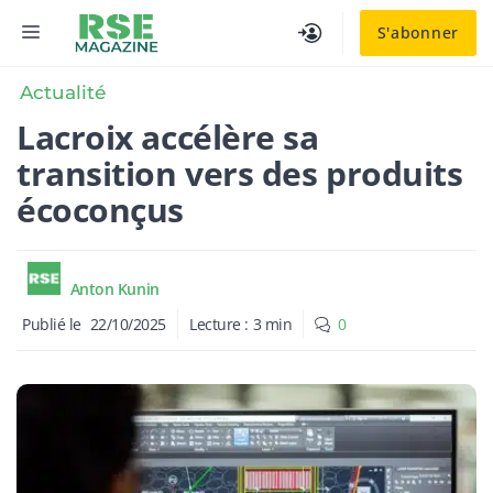
Aller
MENU
S'abonner
au
contenu
Actualité
Lacroix accélère sa
transition vers des produits
écoconçus
Anton Kunin
Publié le
22/10/2025
Lecture :
3
min
0