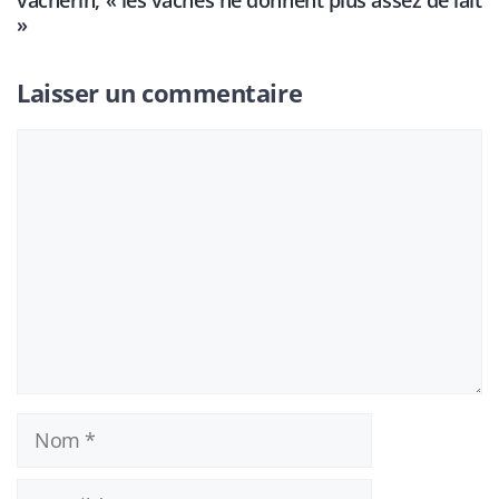
vacherin, « les vaches ne donnent plus assez de lait
»
Laisser un commentaire
Commentaire
Nom
E-