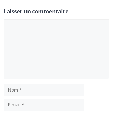
Laisser un commentaire
Commentaire
Nom
E-
mail