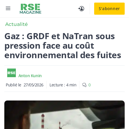
Aller
MENU
S'abonner
au
contenu
Actualité
Gaz : GRDF et NaTran sous
pression face au coût
environnemental des fuites
Anton Kunin
Publié le
27/05/2026
Lecture :
4
min
0