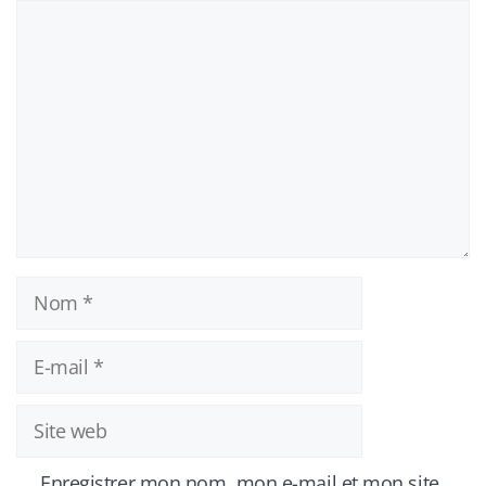
Commentaire
Nom
E-
mail
Site
web
Enregistrer mon nom, mon e-mail et mon site