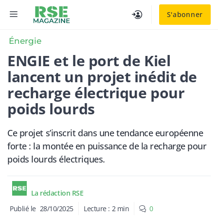
Aller
MENU
S'abonner
au
contenu
Énergie
ENGIE et le port de Kiel
lancent un projet inédit de
recharge électrique pour
poids lourds
Ce projet s’inscrit dans une tendance européenne
forte : la montée en puissance de la recharge pour
poids lourds électriques.
La rédaction RSE
Publié le
28/10/2025
Lecture :
2
min
0