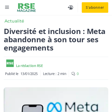
Aller
MENU
S'abonner
au
contenu
Actualité
Diversité et inclusion : Meta
abandonne à son tour ses
engagements
La rédaction RSE
Publié le
13/01/2025
Lecture :
2
min
0