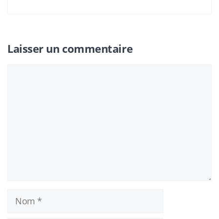
Laisser un commentaire
Commentaire
Nom