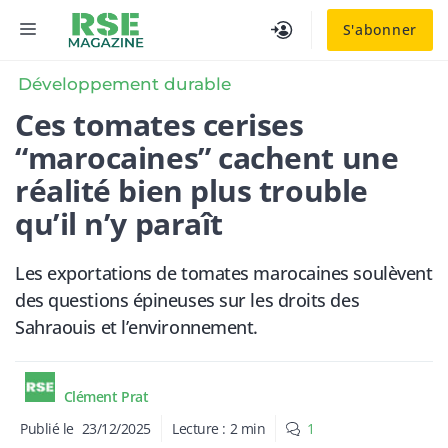
Aller
MENU
S'abonner
au
contenu
Développement durable
Ces tomates cerises
“marocaines” cachent une
réalité bien plus trouble
qu’il n’y paraît
Les exportations de tomates marocaines soulèvent
des questions épineuses sur les droits des
Sahraouis et l’environnement.
Clément Prat
Publié le
23/12/2025
Lecture :
2
min
1