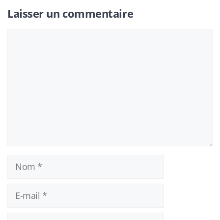
Laisser un commentaire
Commentaire
Nom
E-
mail
Site