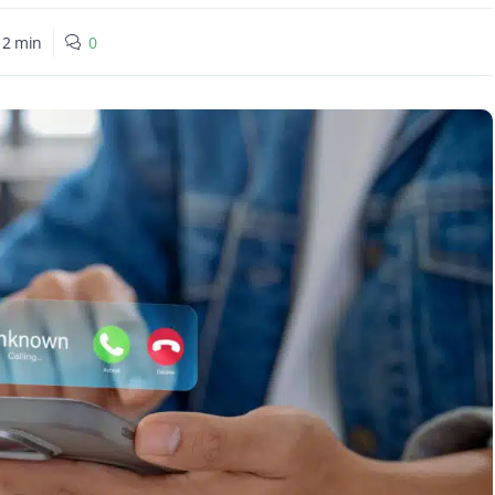
:
2
min
0