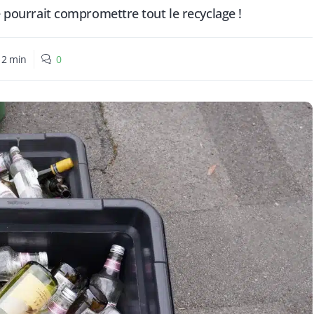
re pourrait compromettre tout le recyclage !
:
2
min
0