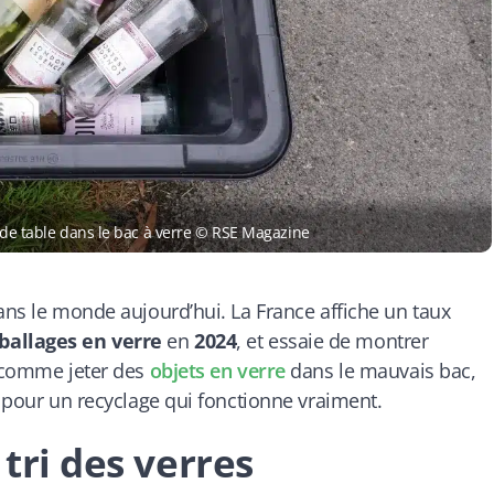
s de table dans le bac à verre © RSE Magazine
dans le monde aujourd’hui. La France affiche un taux
ballages en verre
en
2024
, et essaie de montrer
, comme jeter des
objets en verre
dans le mauvais bac,
e pour un recyclage qui fonctionne vraiment.
 tri des verres