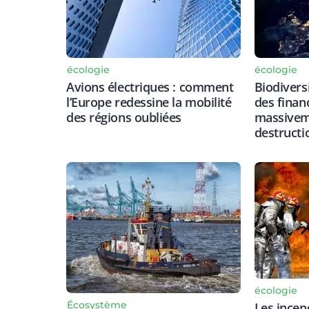
écologie
écologie
Avions électriques : comment
Biodiversi
l’Europe redessine la mobilité
des finan
des régions oubliées
massiveme
destructi
écologie
Écosystème
Les incen