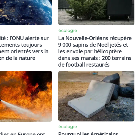
écologie
té : l’ONU alerte sur
La Nouvelle-Orléans récupère
cements toujours
9 000 sapins de Noël jetés et
nt orientés vers la
les envoie par hélicoptère
on de la nature
dans ses marais : 200 terrains
de football restaurés
écologie
Pourquoi les Américains
dies en Europe ont