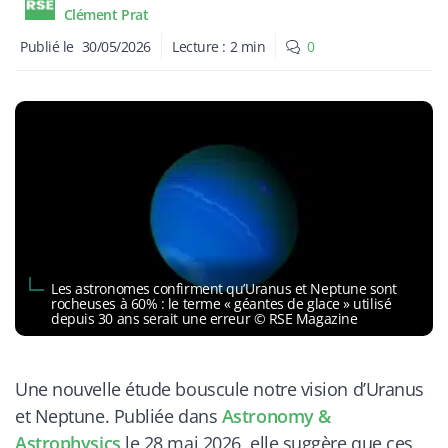
Clément Prat
Publié le
30/05/2026
Lecture :
2
min
0
Les astronomes confirment qu’Uranus et Neptune sont
rocheuses à 60% : le terme « géantes de glace » utilisé
depuis 30 ans serait une erreur © RSE Magazine
Une nouvelle étude bouscule notre vision d’Uranus
et Neptune. Publiée dans
Astronomy &
Astrophysics
le 28 mai 2026, elle suggère que ces