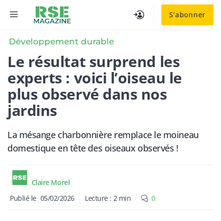
Aller
MENU
S'abonner
au
contenu
Développement durable
Le résultat surprend les
experts : voici l’oiseau le
plus observé dans nos
jardins
La mésange charbonnière remplace le moineau
domestique en tête des oiseaux observés !
Claire Morel
Publié le
05/02/2026
Lecture :
2
min
0