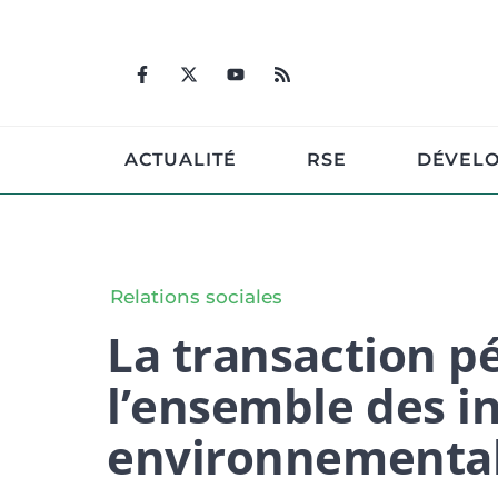
Aller
au
contenu
ACTUALITÉ
RSE
DÉVEL
Relations sociales
La transaction p
l’ensemble des i
environnementa