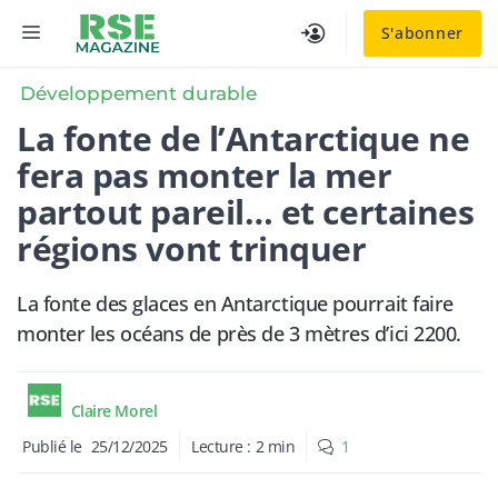
Aller
MENU
S'abonner
au
contenu
Développement durable
La fonte de l’Antarctique ne
fera pas monter la mer
partout pareil… et certaines
régions vont trinquer
La fonte des glaces en Antarctique pourrait faire
monter les océans de près de 3 mètres d’ici 2200.
Claire Morel
Publié le
25/12/2025
Lecture :
2
min
1