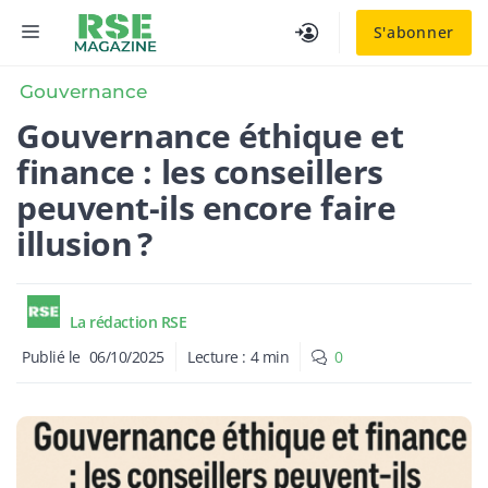
Aller
MENU
S'abonner
au
contenu
Gouvernance
Gouvernance éthique et
finance : les conseillers
peuvent-ils encore faire
illusion ?
La rédaction RSE
Publié le
06/10/2025
Lecture :
4
min
0