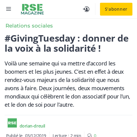
Aller
MENU
S'abonner
au
contenu
Relations sociales
#GivingTuesday : donner de
la voix à la solidarité !
Voilà une semaine qui va mettre d’accord les
boomers et les plus jeunes. C’est en effet à deux
rendez-vous majeurs de la solidarité que nous
avons à faire. Deux journées, deux mouvements
mondiaux qui célèbrent le don associatif pour l’un,
et le don de soi pour l’autre.
dorian-dreuil
Publié le
03/12/2019
Lecture :
2
min
0