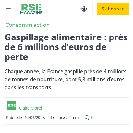
Aller
MENU
S'abonner
au
contenu
Consomm'action
Gaspillage alimentaire : près
de 6 millions d’euros de
perte
Chaque année, la France gaspille près de 4 millions
de tonnes de nourriture, dont 5,8 millions d’euros
dans les transports.
Claire Morel
Publié le
10/06/2025
Lecture :
2
min
0