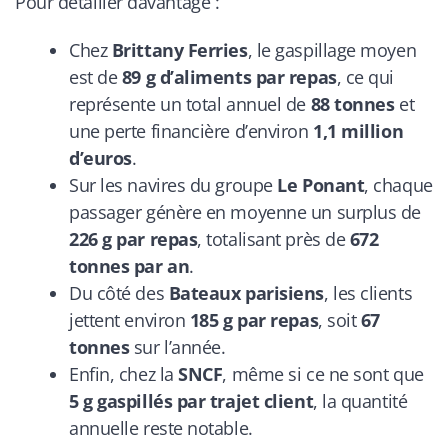
Pour détailler davantage :
Chez
Brittany Ferries
, le gaspillage moyen
est de
89 g d’aliments par repas
, ce qui
représente un total annuel de
88 tonnes
et
une perte financière d’environ
1,1 million
d’euros
.
Sur les navires du groupe
Le Ponant
, chaque
passager génère en moyenne un surplus de
226 g par repas
, totalisant près de
672
tonnes par an
.
Du côté des
Bateaux parisiens
, les clients
jettent environ
185 g par repas
, soit
67
tonnes
sur l’année.
Enfin, chez la
SNCF
, même si ce ne sont que
5 g gaspillés par trajet client
, la quantité
annuelle reste notable.