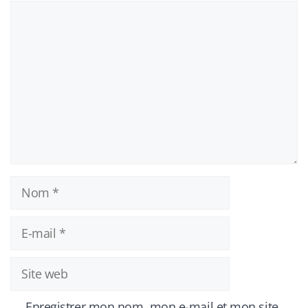
Commentaire
Nom
E-
mail
Site
web
Enregistrer mon nom, mon e-mail et mon site