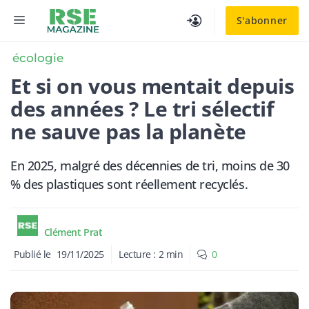
Aller
MENU
S'abonner
au
contenu
écologie
Et si on vous mentait depuis
des années ? Le tri sélectif
ne sauve pas la planète
En 2025, malgré des décennies de tri, moins de 30
% des plastiques sont réellement recyclés.
Clément Prat
Publié le
19/11/2025
Lecture :
2
min
0