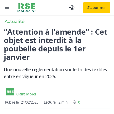
Aller
MENU
S'abonner
au
contenu
Actualité
“Attention à l’amende” : Cet
objet est interdit à la
poubelle depuis le 1er
janvier
Une nouvelle réglementation sur le tri des textiles
entre en vigueur en 2025.
Claire Morel
Publié le
24/02/2025
Lecture :
2
min
0