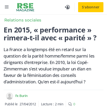
Aller
MENU
S'abonner
au
contenu
Relations sociales
En 2015, « performance »
rimera-t-il avec « parité » ?
La France a longtemps été en retard sur la
question de la parité homme/femme parmi les
dirigeants d’entreprise. En 2010, la loi Copé-
Zimmerman s’est voulue impulser un élan en
faveur de la féminisation des conseils
d’administration. Qu’en est-il aujourd’hui ?
Fx Burin
Publié le
27/04/2012
Lecture :
2
min
0