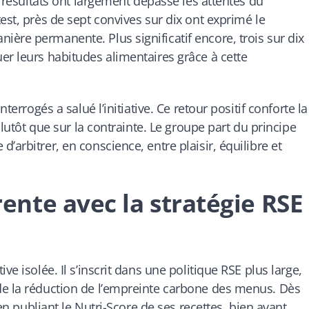
s résultats ont largement dépassé les attentes du
est, près de sept convives sur dix ont exprimé le
ère permanente. Plus significatif encore, trois sur dix
er leurs habitudes alimentaires grâce à cette
terrogés a salué l’initiative. Ce retour positif conforte la
 plutôt que sur la contrainte. Le groupe part du principe
’arbitrer, en conscience, entre plaisir, équilibre et
nte avec la stratégie RSE
ve isolée. Il s’inscrit dans une politique RSE plus large,
de la réduction de l’empreinte carbone des menus. Dès
 en publiant le Nutri-Score de ses recettes, bien avant