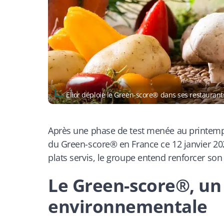
Elior déploie le Green-score® dans ses restauran
Après une phase de test menée au printemps 
du Green-score® en France ce 12 janvier 20
plats servis, le groupe entend renforcer son 
Le Green-score®, un n
environnementale