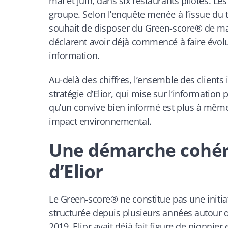
mai et juin, dans six restaurants pilotes. Le
groupe. Selon l’enquête menée à l’issue du t
souhait de disposer du Green-score® de mani
déclarent avoir déjà commencé à faire évolu
information.
Au-delà des chiffres, l’ensemble des clients in
stratégie d’Elior, qui mise sur l’information
qu’un convive bien informé est plus à même d
impact environnemental.
Une démarche cohére
d’Elior
Le Green-score® ne constitue pas une initiati
structurée depuis plusieurs années autour 
2019, Elior avait déjà fait figure de pionnier