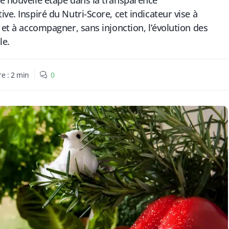
ne nouvelle étape dans la transparence
ve. Inspiré du Nutri-Score, cet indicateur vise à
 et à accompagner, sans injonction, l’évolution des
le.
re :
2
min
0