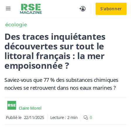
Aller
MENU
S'abonner
au
contenu
écologie
Des traces inquiétantes
découvertes sur tout le
littoral français : la mer
empoisonnée ?
Saviez-vous que 77 % des substances chimiques
nocives se retrouvent dans nos eaux marines ?
Claire Morel
Publié le
22/11/2025
Lecture :
2
min
0