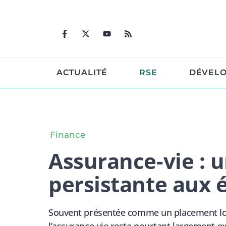
Aller
au
contenu
ACTUALITÉ
RSE
DÉVEL
Finance
Assurance-vie : 
persistante aux é
Souvent présentée comme un placement long