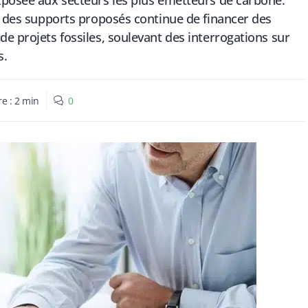
xposée aux secteurs les plus émetteurs de carbone.
ve des supports proposés continue de financer des
e projets fossiles, soulevant des interrogations sur
s.
re :
2
min
0