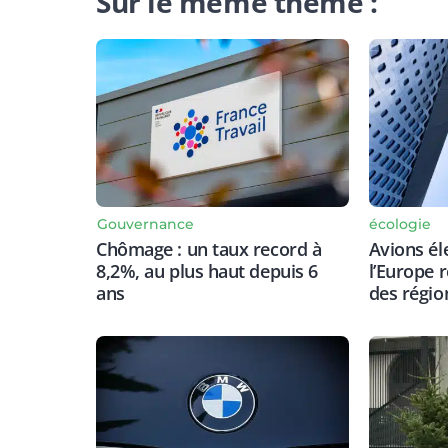
Sur le même thème :
Gouvernance
écologie
Chômage : un taux record à
Avions él
8,2%, au plus haut depuis 6
l’Europe 
ans
des régio