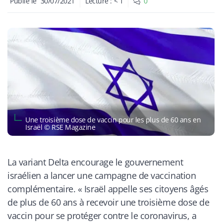
Publié le
30/07/2021
Lecture :
< 1
0
​Une troisième dose de vaccin pour les plus de 60 ans en
Israël © RSE Magazine
La variant Delta encourage le gouvernement
israélien a lancer une campagne de vaccination
complémentaire. «
Israël appelle ses citoyens âgés
de plus de 60 ans à recevoir une troisième dose de
vaccin pour se protéger contre le coronavirus, a