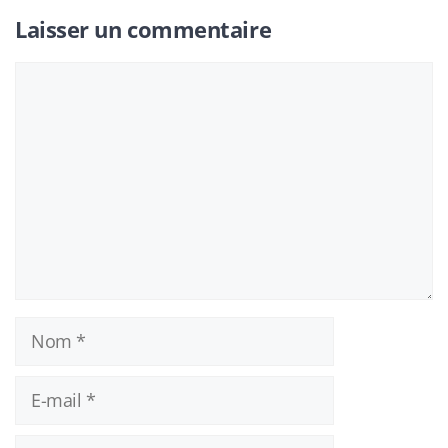
Laisser un commentaire
Commentaire
Nom
E-
mail
Site