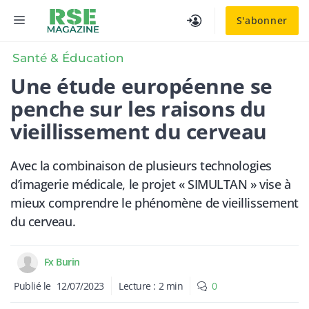
Aller
MENU
S'abonner
au
contenu
Santé & Éducation
Une étude européenne se
penche sur les raisons du
vieillissement du cerveau
Avec la combinaison de plusieurs technologies
d’imagerie médicale, le projet « SIMULTAN » vise à
mieux comprendre le phénomène de vieillissement
du cerveau.
Fx Burin
Publié le
12/07/2023
Lecture :
2
min
0