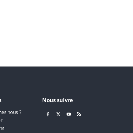
s
Nous suivre
es nous ?
er
ns