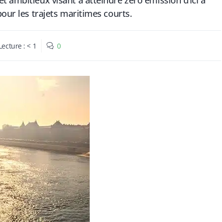
 ambitieux visant à atteindre zéro émission d’ici à
pour les trajets maritimes courts.
Lecture :
< 1
0