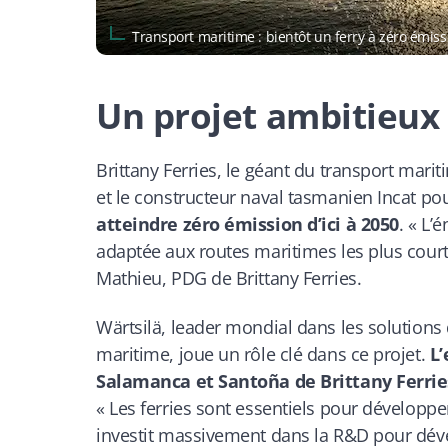
Transport maritime : bientôt un ferry à zéro émis
Un projet ambitieux
Brittany Ferries, le géant du transport marit
et le constructeur naval tasmanien Incat pou
atteindre zéro émission d’ici à 2050
. «
L’é
adaptée aux routes maritimes les plus cour
Mathieu, PDG de Brittany Ferries.
Wärtsilä, leader mondial dans les solutions
maritime, joue un rôle clé dans ce projet.
L’
Salamanca et Santoña de Brittany Ferrie
«
Les ferries sont essentiels pour développe
investit massivement dans la R&D pour déve