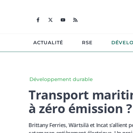
Aller
au
contenu
ACTUALITÉ
RSE
DÉVEL
Développement durable
Transport mariti
à zéro émission ?
Brittany Ferries, Wärtsilä et Incat s’allien