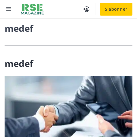
Aller
MENU
S'abonner
au
contenu
medef
medef