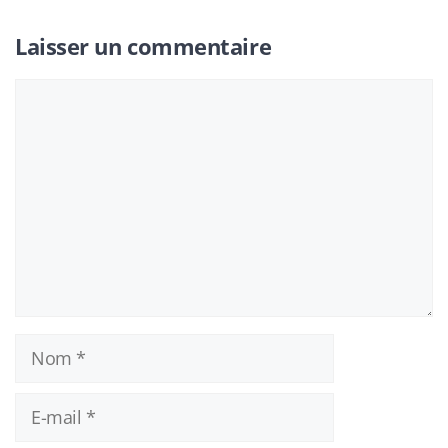
Laisser un commentaire
Commentaire
Nom
E-
mail