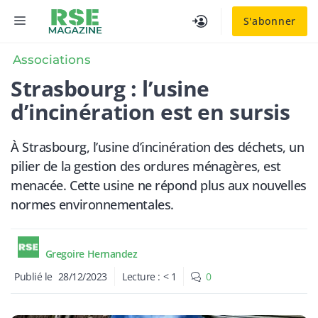
Aller
MENU
S'abonner
au
contenu
Associations
Strasbourg : l’usine
d’incinération est en sursis
À Strasbourg, l’usine d’incinération des déchets, un
pilier de la gestion des ordures ménagères, est
menacée. Cette usine ne répond plus aux nouvelles
normes environnementales.
Gregoire Hernandez
Publié le
28/12/2023
Lecture :
< 1
0