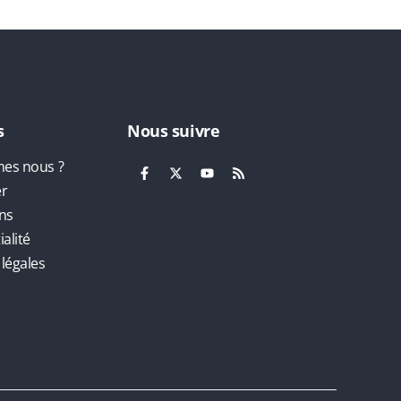
s
Nous suivre
es nous ?
er
ns
alité
légales