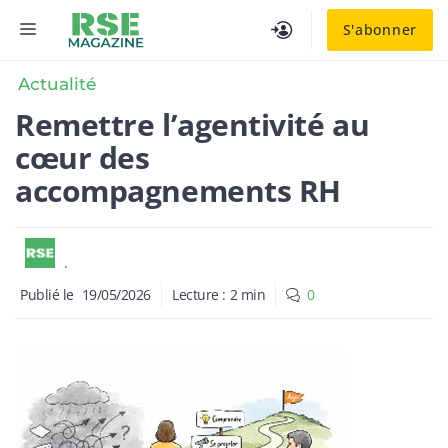
Aller
MENU
S'abonner
au
contenu
Actualité
Remettre l’agentivité au
cœur des
accompagnements RH
.
Publié le
19/05/2026
Lecture :
2
min
0