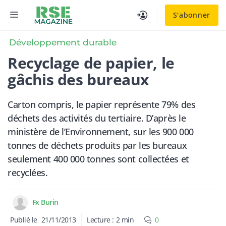
Aller
MENU
S'abonner
au
contenu
Développement durable
Recyclage de papier, le
gâchis des bureaux
Carton compris, le papier représente 79% des
déchets des activités du tertiaire. D’après le
ministère de l’Environnement, sur les 900 000
tonnes de déchets produits par les bureaux
seulement 400 000 tonnes sont collectées et
recyclées.
Fx Burin
Publié le
21/11/2013
Lecture :
2
min
0