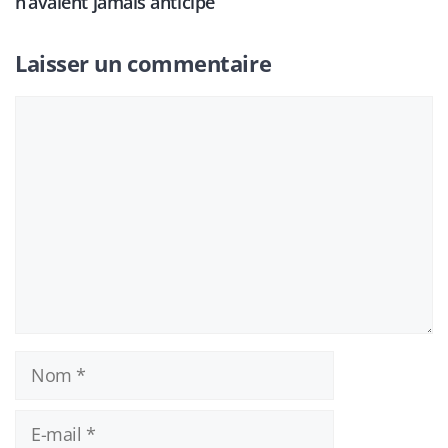
n’avaient jamais anticipé
Laisser un commentaire
Commentaire
Nom
E-