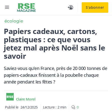
Aller
MENU
S'abonner
au
contenu
écologie
Papiers cadeaux, cartons,
plastiques : ce que vous
jetez mal après Noël sans le
savoir
Saviez-vous qu’en France, près de 20 000 tonnes de
papiers-cadeaux finissent à la poubelle chaque
année pendant les fêtes ?
Claire Morel
Publié le
24/12/2025
Lecture :
2
min
0