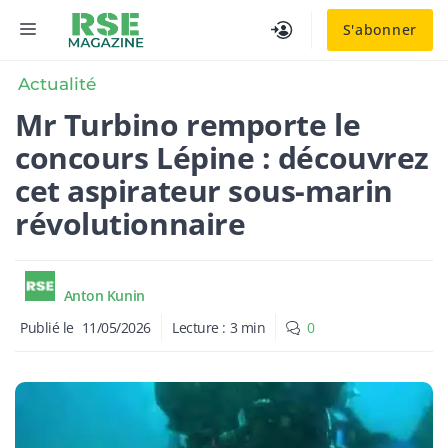
Aller
MENU
S'abonner
au
contenu
Actualité
Mr Turbino remporte le
concours Lépine : découvrez
cet aspirateur sous-marin
révolutionnaire
Anton Kunin
Publié le
11/05/2026
Lecture :
3
min
0