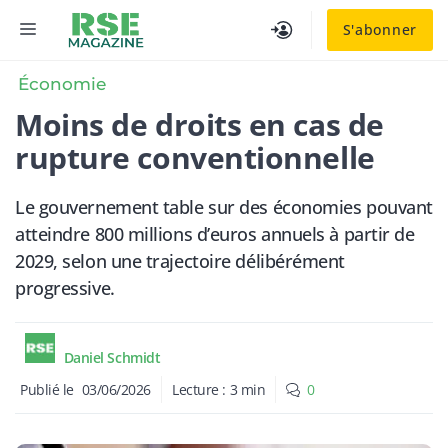
Aller
MENU
S'abonner
au
contenu
Économie
Moins de droits en cas de
rupture conventionnelle
Le gouvernement table sur des économies pouvant
atteindre 800 millions d’euros annuels à partir de
2029, selon une trajectoire délibérément
progressive.
Daniel Schmidt
Publié le
03/06/2026
Lecture :
3
min
0