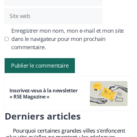
mail
Site
web
Enregistrer mon nom, mon e-mail et mon site
dans le navigateur pour mon prochain
commentaire.
Inscrivez-vous à la newsletter
« RSE Magazine »
Derniers articles
Pourquoi certaines grandes villes s’enfoncent
plus vite qu’elles ne montent : les géologues