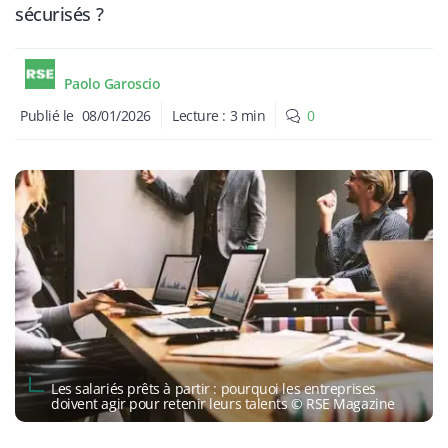
sécurisés ?
Paolo Garoscio
Publié le
08/01/2026
Lecture :
3
min
0
Les salariés prêts à partir : pourquoi les entreprises
doivent agir pour retenir leurs talents © RSE Magazine