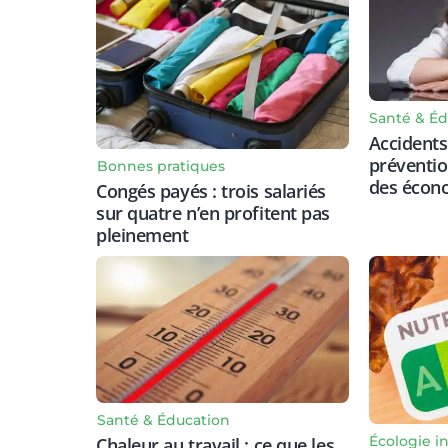
Santé & Éd
Accidents 
prévention
Bonnes pratiques
des écon
Congés payés : trois salariés
sur quatre n’en profitent pas
pleinement
Santé & Éducation
Écologie in
Chaleur au travail : ce que les