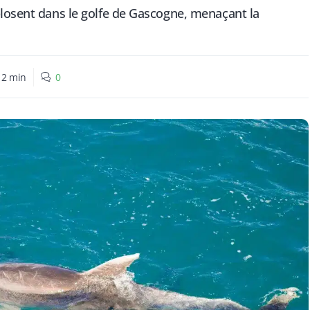
losent dans le golfe de Gascogne, menaçant la
:
2
min
0