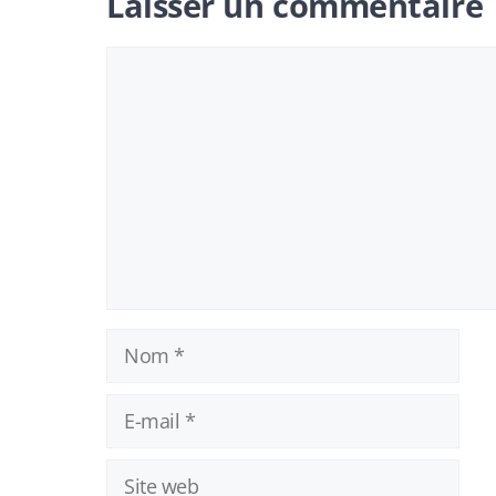
Laisser un commentaire
Commentaire
Nom
E-
mail
Site