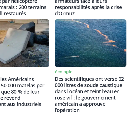
armateurs face à leurs
e par hélicoptère
responsabilités après la crise
marais : 200 terrains
d’Ormuz
ll restaurés
écologie
Des scientifiques ont versé 62
les Américains
000 litres de soude caustique
 50 000 matelas par
dans l’océan et teint l’eau en
s que 80 % de leur
rose vif : le gouvernement
se revend
américain a approuvé
nt aux industriels
l’opération