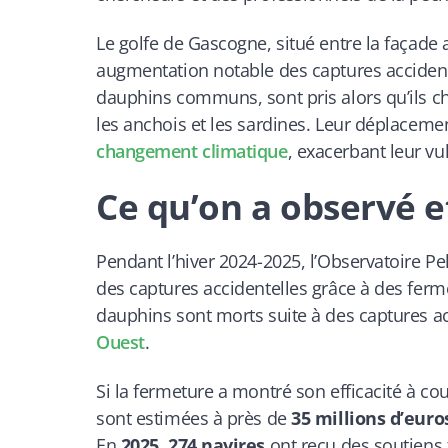
Le golfe de Gascogne, situé entre la façade
augmentation notable des captures acciden
dauphins communs, sont pris alors qu’ils c
les anchois et les sardines. Leur déplacemen
changement climatique
, exacerbant leur vu
Ce qu’on a observé e
Pendant l’hiver 2024-2025, l’Observatoire Pe
des captures accidentelles grâce à des ferm
dauphins sont morts suite à des captures acc
Ouest
.
Si la fermeture a montré son efficacité à co
sont estimées à près de
35 millions d’euro
En
2025
,
274 navires
ont reçu des soutiens f