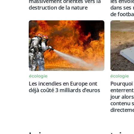
massivement orientés vers la
les envoi
destruction de la nature
dans ses 
de footba
écologie
écologie
Pourquoi 
Les incendies en Europe ont
enterrent
déjà coûté 3 milliards d’euros
jour alor
contenu 
directeme