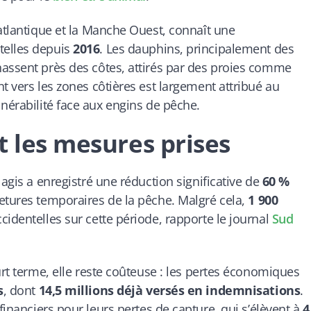
 atlantique et la Manche Ouest, connaît une
telles depuis
2016
. Les dauphins, principalement des
hassent près des côtes, attirés par des proies comme
t vers les zones côtières est largement attribué au
lnérabilité face aux engins de pêche.
t les mesures prises
lagis a enregistré une réduction significative de
60 %
etures temporaires de la pêche. Malgré cela,
1 900
identelles sur cette période, rapporte le journal
Sud
urt terme, elle reste coûteuse : les pertes économiques
s
, dont
14,5 millions déjà versés en indemnisations
.
inanciers pour leurs pertes de capture, qui s’élèvent à
4