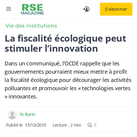
Aller
MENU
S'abonner
au
contenu
Vie des institutions
La fiscalité écologique peut
stimuler l’innovation
Dans un communiqué, l’OCDE rappelle que les
gouvernements pourraient mieux mettre à profit
la fiscalité écologique pour décourager les activités
polluantes et promouvoir les « technologies vertes
» innovantes.
Fx Burin
Publié le
13/10/2010
Lecture :
2
min
0