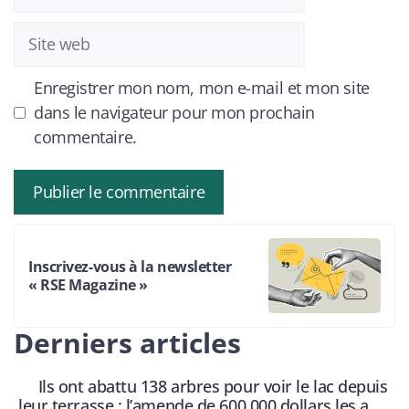
mail
Site
web
Enregistrer mon nom, mon e-mail et mon site
dans le navigateur pour mon prochain
commentaire.
Inscrivez-vous à la newsletter
« RSE Magazine »
Derniers articles
Ils ont abattu 138 arbres pour voir le lac depuis
leur terrasse : l’amende de 600 000 dollars les a