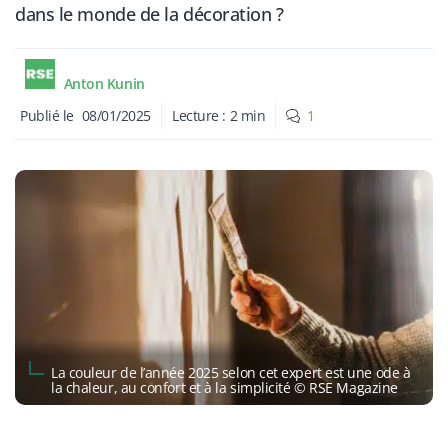
dans le monde de la décoration ?
Anton Kunin
Publié le
08/01/2025
Lecture :
2
min
1
La couleur de l’année 2025 selon cet expert est une ode à
la chaleur, au confort et à la simplicité © RSE Magazine