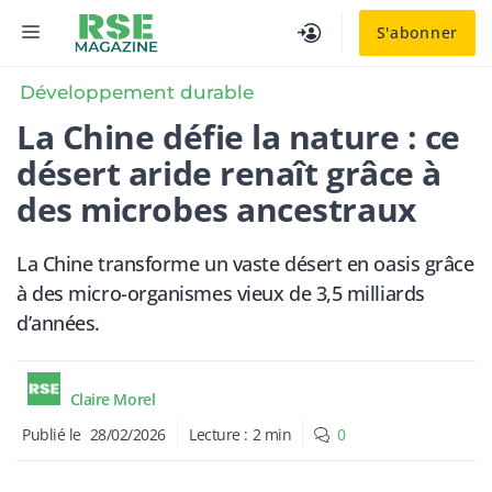
Aller
MENU
S'abonner
au
contenu
Développement durable
La Chine défie la nature : ce
désert aride renaît grâce à
des microbes ancestraux
La Chine transforme un vaste désert en oasis grâce
à des micro-organismes vieux de 3,5 milliards
d’années.
Claire Morel
Publié le
28/02/2026
Lecture :
2
min
0