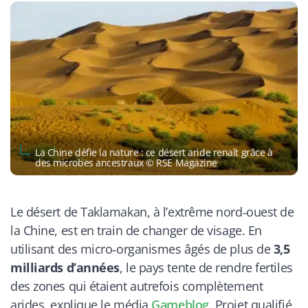
La Chine défie la nature : ce désert aride renaît grâce à
des microbes ancestraux © RSE Magazine
Le désert de Taklamakan, à l’extrême nord‑ouest de
la Chine, est en train de changer de visage. En
utilisant des micro‑organismes âgés de plus de
3,5
milliards d’années
, le pays tente de rendre fertiles
des zones qui étaient autrefois complètement
arides, explique le média
Gameblog
. Projet qualifié